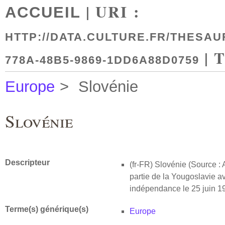
| URI :
ACCUEIL
HTTP://DATA.CULTURE.FR/THESAU
| 
778A-48B5-9869-1DD6A88D0759
Europe
>
Slovénie
Slovénie
Descripteur
(fr-FR)
Slovénie (Source : A
partie de la Yougoslavie av
indépendance le 25 juin 1
Terme(s) générique(s)
Europe