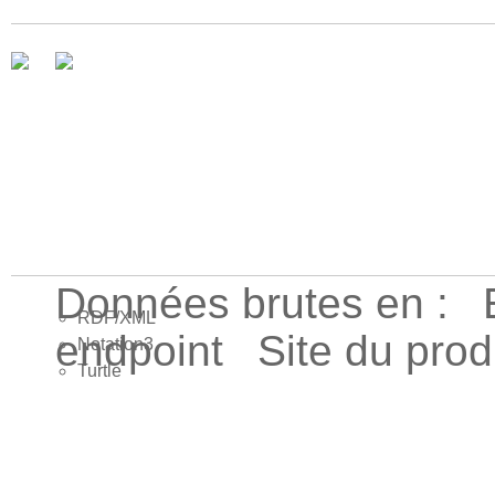
Données brutes en :
RDF/XML
endpoint
Site du pro
Notation3
Turtle