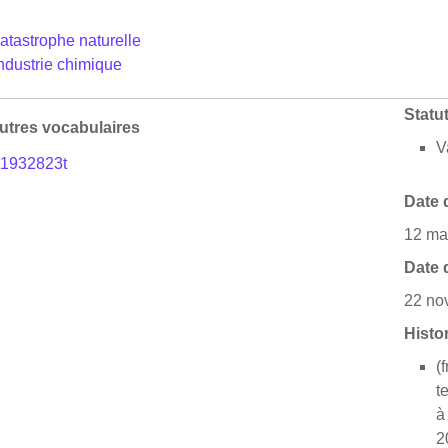
atastrophe naturelle
ndustrie chimique
Statu
autres vocabulaires
V
b11932823t
Date 
12 ma
Date 
22 no
Histo
(
t
à
2