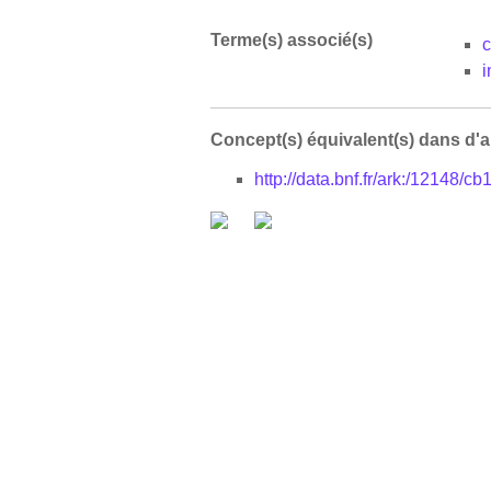
Terme(s) associé(s)
c
i
Concept(s) équivalent(s) dans d'
http://data.bnf.fr/ark:/12148/c