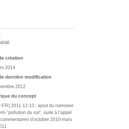
t
alidé
de création
rs 2014
de dernière modification
vembre 2012
rique du concept
fr-FR)
2011-12-13 : ajout du narrower
erm "pollution du sol", suite à l'appel
 commentaires d'octobre 2010-mars
011