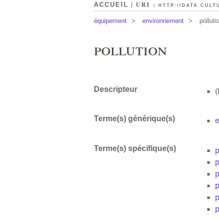
| URI :
ACCUEIL
HTTP://DATA.CULT
équipement
>
environnement
>
polluti
pollution
Descripteur
(
Terme(s) générique(s)
Terme(s) spécifique(s)
p
p
p
p
p
p