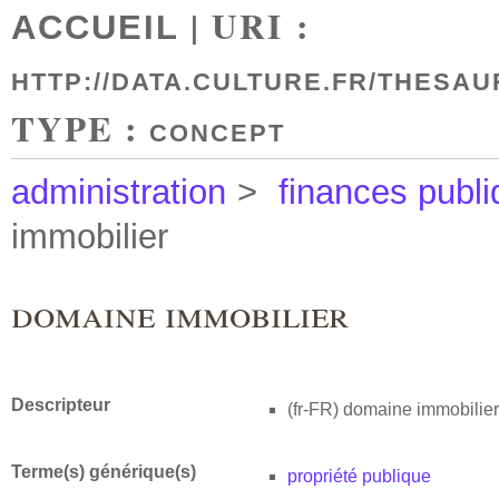
| URI :
ACCUEIL
HTTP://DATA.CULTURE.FR/THESAU
TYPE :
CONCEPT
administration
>
finances publ
immobilier
domaine immobilier
Descripteur
(fr-FR)
domaine immobilier
Terme(s) générique(s)
propriété publique