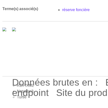
Terme(s) associé(s)
réserve foncière
Données brutes en :
RDF/XML
endpoint
Site du pro
Notation3
Turtle