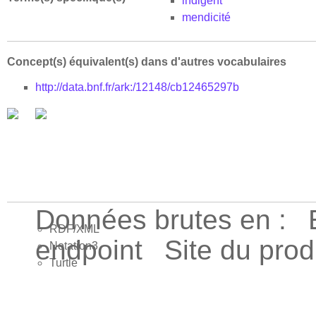
indigent
mendicité
Concept(s) équivalent(s) dans d'autres vocabulaires
http://data.bnf.fr/ark:/12148/cb12465297b
Données brutes en :
RDF/XML
endpoint
Site du pro
Notation3
Turtle