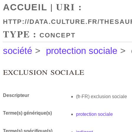
| URI :
ACCUEIL
HTTP://DATA.CULTURE.FR/THESAU
TYPE :
CONCEPT
société
>
protection sociale
>
exclusion sociale
Descripteur
(fr-FR)
exclusion sociale
Terme(s) générique(s)
protection sociale
Terme(s) spécifique(s)