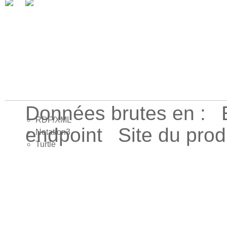
Données brutes en :
RDF/XML
endpoint
Site du pro
Notation3
Turtle