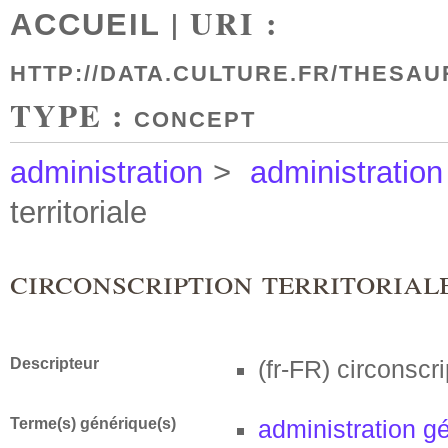
| URI :
ACCUEIL
HTTP://DATA.CULTURE.FR/THESAU
TYPE :
CONCEPT
administration
>
administration
territoriale
circonscription territorial
Descripteur
(fr-FR)
circonscrip
Terme(s) générique(s)
administration g