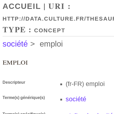
| URI :
ACCUEIL
HTTP://DATA.CULTURE.FR/THESAU
TYPE :
CONCEPT
société
>
emploi
emploi
Descripteur
(fr-FR)
emploi
Terme(s) générique(s)
société