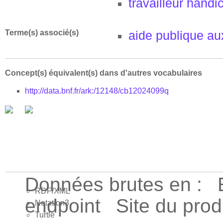
travailleur handi
Terme(s) associé(s)
aide publique au
Concept(s) équivalent(s) dans d'autres vocabulaires
http://data.bnf.fr/ark:/12148/cb12024099q
Données brutes en :
RDF/XML
endpoint
Site du pro
Notation3
Turtle