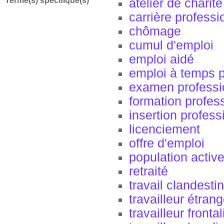
Terme(s) spécifique(s)
atelier de charité
carrière professi
chômage
cumul d'emploi
emploi aidé
emploi à temps p
examen professi
formation profes
insertion profess
licenciement
offre d'emploi
population activ
retraité
travail clandestin
travailleur étrang
travailleur frontal