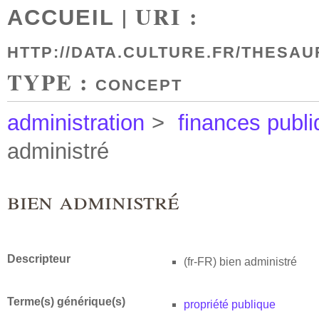
| URI :
ACCUEIL
HTTP://DATA.CULTURE.FR/THESAU
TYPE :
CONCEPT
administration
>
finances publ
administré
bien administré
Descripteur
(fr-FR)
bien administré
Terme(s) générique(s)
propriété publique