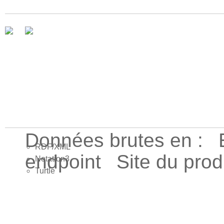
Données brutes en :
RDF/XML
endpoint
Site du pro
Notation3
Turtle