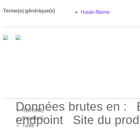
Terme(s) générique(s)
Haute-Marne
Données brutes en :
RDF/XML
endpoint
Site du pro
Notation3
Turtle