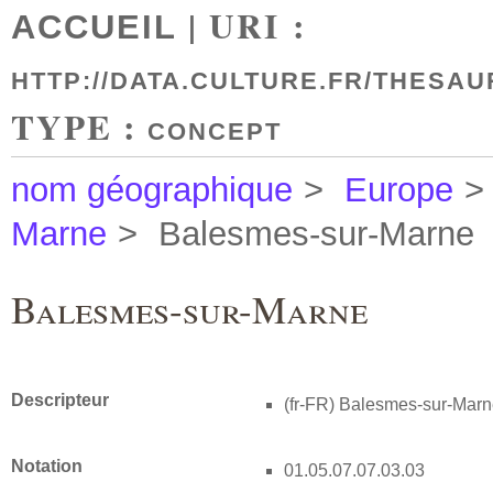
| URI :
ACCUEIL
HTTP://DATA.CULTURE.FR/THESAU
TYPE :
CONCEPT
nom géographique
>
Europe
>
Marne
>
Balesmes-sur-Marne
Balesmes-sur-Marne
Descripteur
(fr-FR)
Balesmes-sur-Marn
Notation
01.05.07.07.03.03