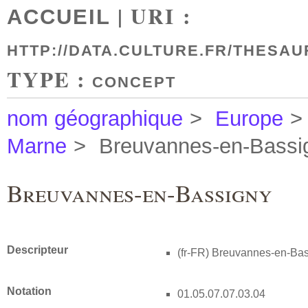
| URI :
ACCUEIL
HTTP://DATA.CULTURE.FR/THESAU
TYPE :
CONCEPT
nom géographique
>
Europe
>
Marne
>
Breuvannes-en-Bassi
Breuvannes-en-Bassigny
Descripteur
(fr-FR)
Breuvannes-en-Bas
Notation
01.05.07.07.03.04