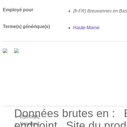
Employé pour
(fr-FR)
Breuvannes en Bas
Terme(s) générique(s)
Haute-Marne
Données brutes en :
RDF/XML
endpoint
Site du pro
Notation3