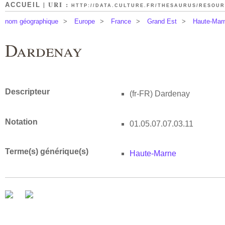
| URI :
ACCUEIL
HTTP://DATA.CULTURE.FR/THESAURUS/RESOURC
nom géographique
>
Europe
>
France
>
Grand Est
>
Haute-Mar
Dardenay
Descripteur
(fr-FR)
Dardenay
Notation
01.05.07.07.03.11
Terme(s) générique(s)
Haute-Marne