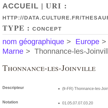
| URI :
ACCUEIL
HTTP://DATA.CULTURE.FR/THESAU
TYPE :
CONCEPT
nom géographique
>
Europe
>
Marne
>
Thonnance-les-Joinvil
Thonnance-les-Joinville
Descripteur
(fr-FR)
Thonnance-les-Join
Notation
01.05.07.07.03.20