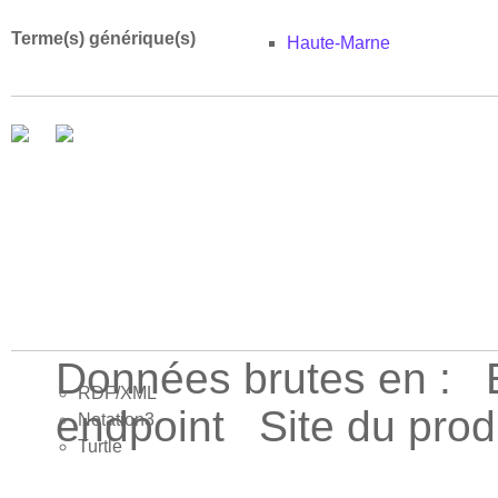
Terme(s) générique(s)
Haute-Marne
Données brutes en :
RDF/XML
endpoint
Site du pro
Notation3
Turtle