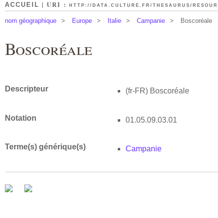
| URI :
ACCUEIL
HTTP://DATA.CULTURE.FR/THESAURUS/RESOURC
nom géographique
>
Europe
>
Italie
>
Campanie
>
Boscoréale
Boscoréale
Descripteur
(fr-FR)
Boscoréale
Notation
01.05.09.03.01
Terme(s) générique(s)
Campanie