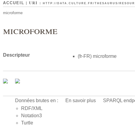
| URI :
ACCUEIL
HTTP://DATA.CULTURE.FR/THESAURUS/RESOURC
microforme
microforme
Descripteur
(fr-FR)
microforme
Données brutes en :
En savoir plus
SPARQL endpo
RDF/XML
Notation3
Turtle