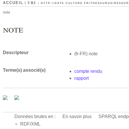
| URI :
ACCUEIL
HTTP://DATA.CULTURE.FR/THESAURUS/RESOURC
note
note
Descripteur
(fr-FR)
note
Terme(s) associé(s)
compte rendu
rapport
Données brutes en :
En savoir plus
SPARQL endpo
RDF/XML