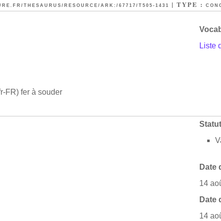
| TYPE :
URE.FR/THESAURUS/RESOURCE/ARK:/67717/T505-1431
CON
Vocab
Liste 
fr-FR)
fer à souder
Statu
V
Date 
14 ao
Date 
14 ao