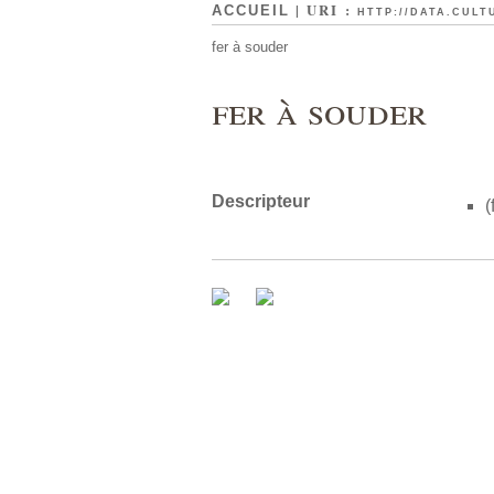
| URI :
ACCUEIL
HTTP://DATA.CULT
fer à souder
fer à souder
Descripteur
(