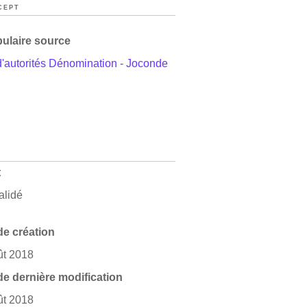
CEPT
ulaire source
d'autorités Dénomination - Joconde
t
alidé
de création
ût 2018
de dernière modification
ût 2018