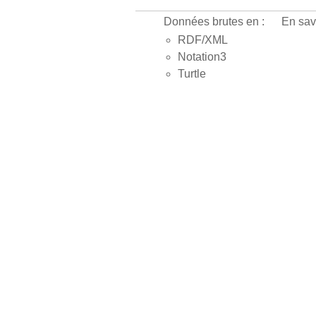
Données brutes en :
En sav
RDF/XML
Notation3
Turtle