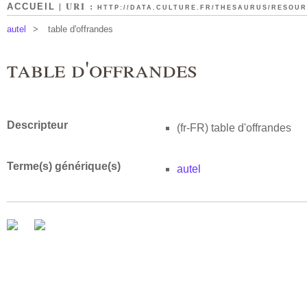
| URI :
ACCUEIL
HTTP://DATA.CULTURE.FR/THESAURUS/RESOURC
autel
>
table d'offrandes
table d'offrandes
Descripteur
(fr-FR)
table d'offrandes
Terme(s) générique(s)
autel