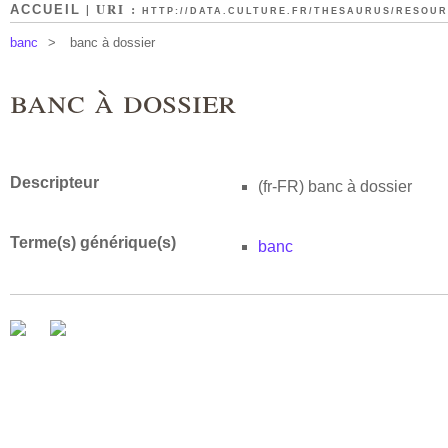
| URI :
ACCUEIL
HTTP://DATA.CULTURE.FR/THESAURUS/RESOURC
banc
>
banc à dossier
banc à dossier
Descripteur
(fr-FR)
banc à dossier
Terme(s) générique(s)
banc