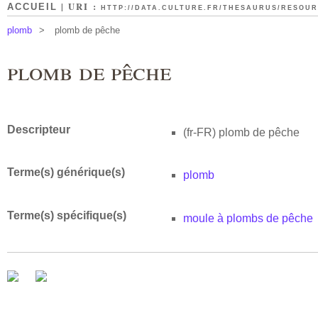
| URI :
ACCUEIL
HTTP://DATA.CULTURE.FR/THESAURUS/RESOURC
plomb
>
plomb de pêche
plomb de pêche
Descripteur
(fr-FR)
plomb de pêche
Terme(s) générique(s)
plomb
Terme(s) spécifique(s)
moule à plombs de pêche