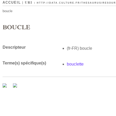
| URI :
ACCUEIL
HTTP://DATA.CULTURE.FR/THESAURUS/RESOURC
boucle
boucle
Descripteur
(fr-FR)
boucle
Terme(s) spécifique(s)
bouclette