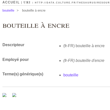
| URI :
ACCUEIL
HTTP://DATA.CULTURE.FR/THESAURUS/RESOURC
bouteille
>
bouteille à encre
bouteille à encre
Descripteur
(fr-FR)
bouteille à encre
Employé pour
(fr-FR)
bouteille d'encre
Terme(s) générique(s)
bouteille