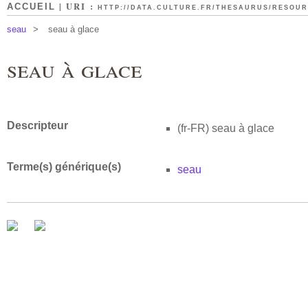
| URI :
ACCUEIL
HTTP://DATA.CULTURE.FR/THESAURUS/RESOURC
seau
>
seau à glace
seau à glace
Descripteur
(fr-FR)
seau à glace
Terme(s) générique(s)
seau