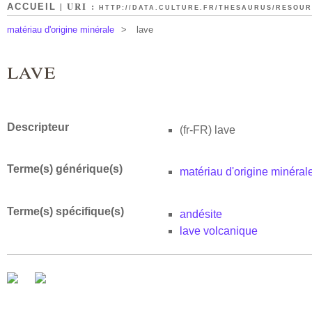
| URI :
ACCUEIL
HTTP://DATA.CULTURE.FR/THESAURUS/RESOURC
matériau d'origine minérale
>
lave
lave
Descripteur
(fr-FR)
lave
Terme(s) générique(s)
matériau d'origine minéral
Terme(s) spécifique(s)
andésite
lave volcanique