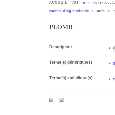
| URI :
ACCUEIL
HTTP://DATA.CULT
matériau d'origine minérale
>
métal
>
plomb
Descripteur
(
Terme(s) générique(s)
m
Terme(s) spécifique(s)
c