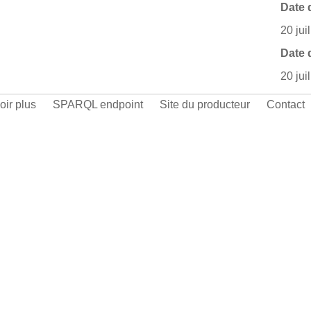
Date 
20 jui
Date 
20 jui
oir plus
SPARQL endpoint
Site du producteur
Contact