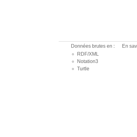
Données brutes en :
En sav
RDF/XML
Notation3
Turtle