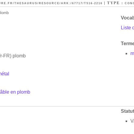
| TYPE :
URE.FR/THESAURUS/RESOURCE/ARK:/67717/T516-2216
CON
plomb
Vocab
Liste 
Terme
m
fr-FR)
plomb
étal
âble en plomb
Statu
V