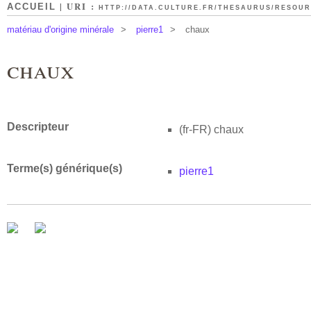
| URI :
ACCUEIL
HTTP://DATA.CULTURE.FR/THESAURUS/RESOURC
matériau d'origine minérale
>
pierre1
>
chaux
chaux
Descripteur
(fr-FR)
chaux
Terme(s) générique(s)
pierre1