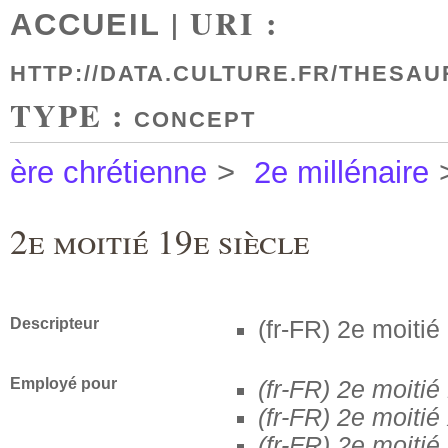
| URI :
ACCUEIL
HTTP://DATA.CULTURE.FR/THESAU
TYPE :
CONCEPT
ère chrétienne
>
2e millénaire
2e moitié 19e siècle
Descripteur
(fr-FR)
2e moitié
Employé pour
(fr-FR)
2e moitié
(fr-FR)
2e moitié
(fr-FR)
2e moitié