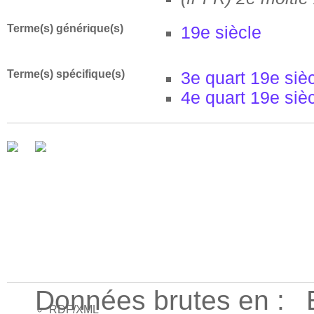
Terme(s) générique(s)
19e siècle
Terme(s) spécifique(s)
3e quart 19e siè
4e quart 19e siè
Données brutes en :
RDF/XML