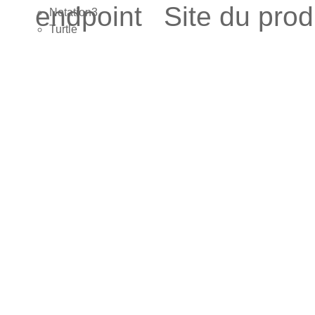
endpoint
Site du pro
Notation3
Turtle