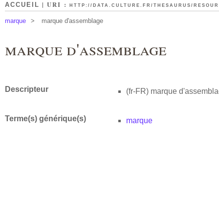
| URI :
ACCUEIL
HTTP://DATA.CULTURE.FR/THESAURUS/RESOURC
marque
>
marque d'assemblage
marque d'assemblage
Descripteur
(fr-FR)
marque d'assembl
Terme(s) générique(s)
marque