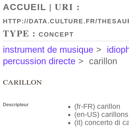
| URI :
ACCUEIL
HTTP://DATA.CULTURE.FR/THESAU
TYPE :
CONCEPT
instrument de musique
>
idiop
percussion directe
>
carillon
carillon
Descripteur
(fr-FR)
carillon
(en-US)
carillons
(it)
concerto di 