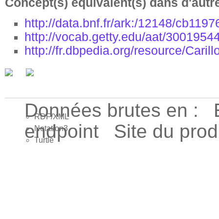
Concept(s) équivalent(s) dans d'autr
http://data.bnf.fr/ark:/12148/cb1197
http://vocab.getty.edu/aat/3001954
http://fr.dbpedia.org/resource/Carill
Données brutes en :
RDF/XML
endpoint
Site du pro
Notation3
Turtle