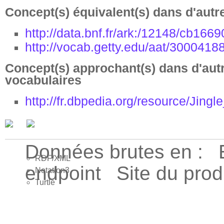
Concept(s) équivalent(s) dans d'autr
http://data.bnf.fr/ark:/12148/cb166
http://vocab.getty.edu/aat/3000418
Concept(s) approchant(s) dans d'aut
vocabulaires
http://fr.dbpedia.org/resource/Jingle
Données brutes en :
RDF/XML
endpoint
Site du pro
Notation3
Turtle