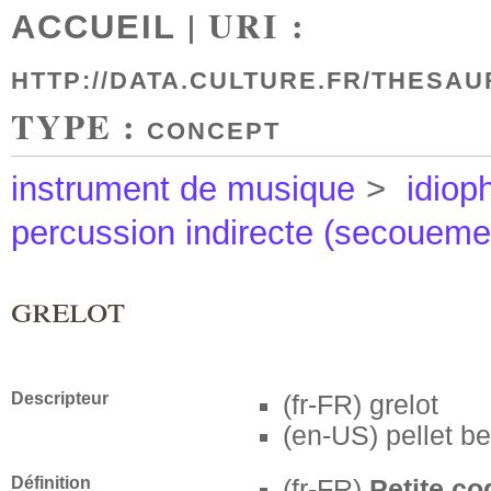
| URI :
ACCUEIL
HTTP://DATA.CULTURE.FR/THESAU
TYPE :
CONCEPT
instrument de musique
>
idiop
percussion indirecte (secoueme
grelot
Descripteur
(fr-FR)
grelot
(en-US)
pellet be
Définition
(fr-FR)
Petite co