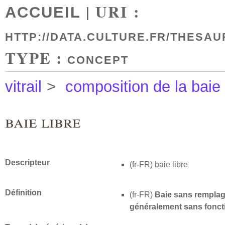
| URI :
ACCUEIL
HTTP://DATA.CULTURE.FR/THESAU
TYPE :
CONCEPT
vitrail
>
composition de la baie
baie libre
Descripteur
(fr-FR)
baie libre
Définition
(fr-FR)
Baie sans remplag
généralement sans foncti