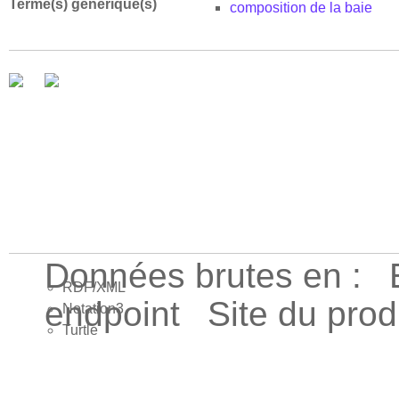
Terme(s) générique(s)
composition de la baie
Données brutes en :
RDF/XML
endpoint
Site du pro
Notation3
Turtle