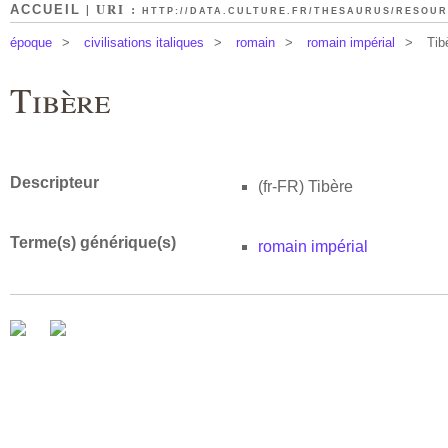
| URI :
ACCUEIL
HTTP://DATA.CULTURE.FR/THESAURUS/RESOURC
époque
>
civilisations italiques
>
romain
>
romain impérial
>
Tib
Tibère
Descripteur
(fr-FR)
Tibère
Terme(s) générique(s)
romain impérial