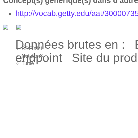
Concept(s) générique(s) dans d'autr
http://vocab.getty.edu/aat/3000073
Données brutes en :
RDF/XML
endpoint
Site du pro
Notation3
Turtle