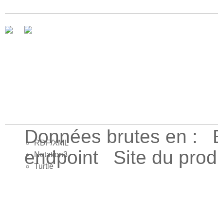
Données brutes en :
RDF/XML
endpoint
Site du pro
Notation3
Turtle