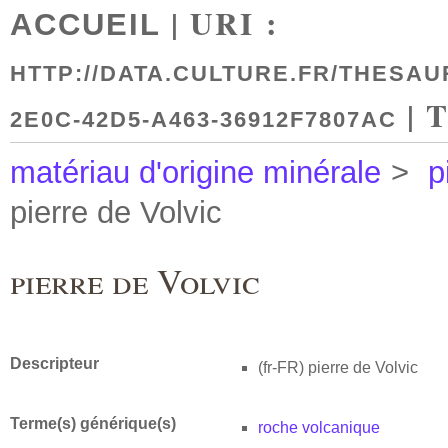
| URI :
ACCUEIL
HTTP://DATA.CULTURE.FR/THESAU
| 
2E0C-42D5-A463-36912F7807AC
matériau d'origine minérale
>
p
pierre de Volvic
pierre de Volvic
Descripteur
(fr-FR)
pierre de Volvic
Terme(s) générique(s)
roche volcanique