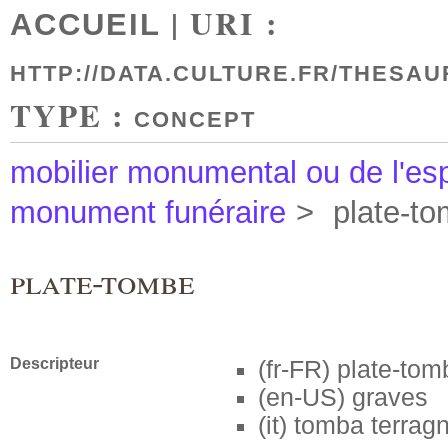
| URI :
ACCUEIL
HTTP://DATA.CULTURE.FR/THESAU
TYPE :
CONCEPT
mobilier monumental ou de l'es
monument funéraire
>
plate-t
plate-tombe
Descripteur
(fr-FR)
plate-tom
(en-US)
graves
(it)
tomba terrag