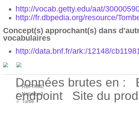
http://vocab.getty.edu/aat/3000059
http://fr.dbpedia.org/resource/Tomb
Concept(s) approchant(s) dans d'aut
vocabulaires
http://data.bnf.fr/ark:/12148/cb1198
Données brutes en :
RDF/XML
endpoint
Site du pro
Notation3
Turtle